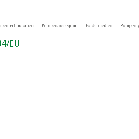
pentechnologien
Pumpenauslegung
Fördermedien
Pumpent
34/EU